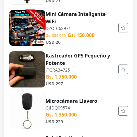
USD 77
Mini Cámara Inteligente
WiFi
DZOIC68971
Gs. 150.000
Gs. 330.000
USD 26
Rastreador GPS Pequeño y
Potente
JTGRA34725
Gs. 1.750.000
USD 297
Microcámara Llavero
GJIDQ09574
Gs. 1.350.000
USD 229