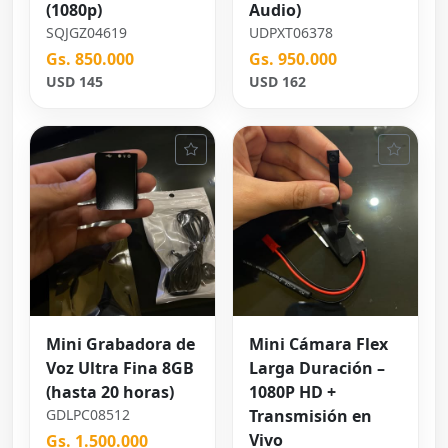
(1080p)
Audio)
SQJGZ04619
UDPXT06378
Gs. 850.000
Gs. 950.000
USD 145
USD 162
Mini Grabadora de
Mini Cámara Flex
Voz Ultra Fina 8GB
Larga Duración –
(hasta 20 horas)
1080P HD +
GDLPC08512
Transmisión en
Vivo
Gs. 1.500.000