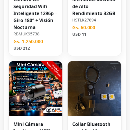
Seguridad Wifi
de Alto
Inteligente 1296p –
Rendimiento 32GB
Giro 180° + Visión
HSTLK27894
Nocturna
Gs. 60.000
RBMUK95738
USD 11
Gs. 1.250.000
USD 212
Mini Cámara
Collar Bluetooth