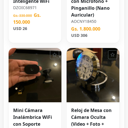
Inteligente WiFi
con Micrófono +
DZOIC68971
Pinganillo (Nano
Auricular)
Gs.
Gs. 330.000
AOCNY18450
150.000
USD 26
Gs. 1.800.000
USD 306
Mini Cámara
Reloj de Mesa con
Inalámbrica WiFi
Cámara Oculta
con Soporte
(Video + Foto +