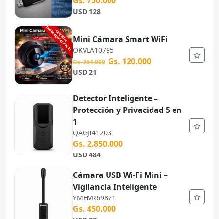
Gs. 750.000
USD 128
Mini Cámara Smart WiFi
OKVLA10795
Gs. 120.000
Gs. 264.000
USD 21
Detector Inteligente –
Protección y Privacidad 5 en
1
QAGJI41203
Gs. 2.850.000
USD 484
Cámara USB Wi-Fi Mini –
Vigilancia Inteligente
YMHVR69871
Gs. 450.000