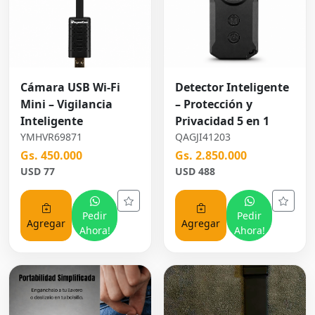
Cámara USB Wi-Fi
Detector Inteligente
Mini – Vigilancia
– Protección y
Inteligente
Privacidad 5 en 1
YMHVR69871
QAGJI41203
Gs. 450.000
Gs. 2.850.000
USD 77
USD 488
Pedir
Pedir
Agregar
Agregar
Ahora!
Ahora!