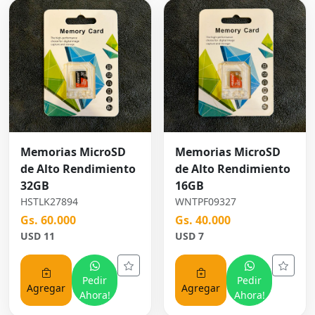
Memorias MicroSD
Memorias MicroSD
de Alto Rendimiento
de Alto Rendimiento
32GB
16GB
HSTLK27894
WNTPF09327
Gs. 60.000
Gs. 40.000
USD 11
USD 7
Pedir
Pedir
Agregar
Agregar
Ahora!
Ahora!