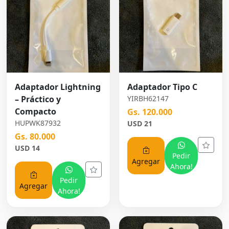
Adaptador Lightning
Adaptador Tipo C
– Práctico y
YIRBH62147
Compacto
Gs. 120.000
HUPWK87932
USD 21
Gs. 80.000
USD 14
Pedir
Agregar
Ahora!
Pedir
Agregar
Ahora!