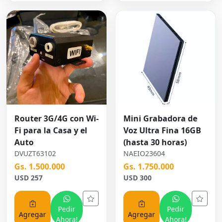
Router 3G/4G con Wi-
Mini Grabadora de
Fi para la Casa y el
Voz Ultra Fina 16GB
Auto
(hasta 30 horas)
DVUZT63102
NAEIO23604
Gs. 1.500.000
Gs. 1.750.000
USD 257
USD 300
Pedir
Pedir
Agregar
Agregar
Ahora!
Ahora!