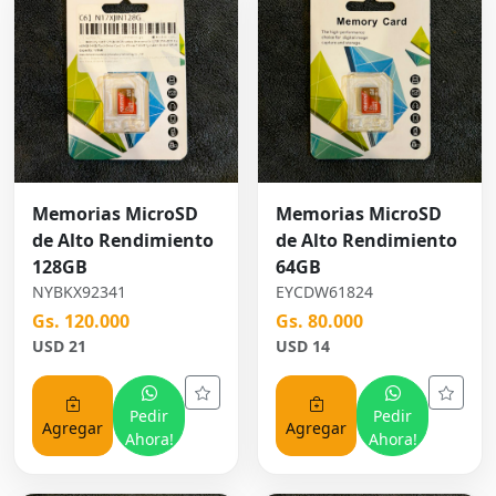
Memorias MicroSD
Memorias MicroSD
de Alto Rendimiento
de Alto Rendimiento
128GB
64GB
NYBKX92341
EYCDW61824
Gs. 120.000
Gs. 80.000
USD 21
USD 14
Pedir
Pedir
Agregar
Agregar
Ahora!
Ahora!