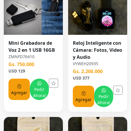
Mini Grabadora de
Reloj Inteligente con
Voz 2 en 1 USB 16GB
Cámara: Fotos, Video
ZMNFD76410
y Audio
VYWEH20935
Gs. 750.000
USD 129
Gs. 2.200.000
USD 377
Pedir
Agregar
Ahora!
Pedir
Agregar
Ahora!