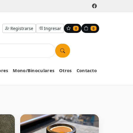
Registrarse
Ingresar
0
0
ores
Mono/Binoculares
Otros
Contacto