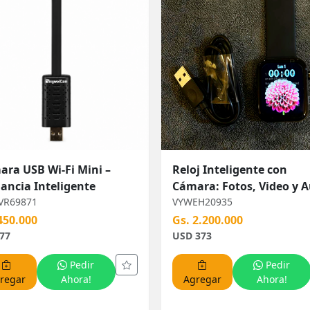
ra USB Wi-Fi Mini –
Reloj Inteligente con
lancia Inteligente
Cámara: Fotos, Video y 
VR69871
VYWEH20935
450.000
Gs. 2.200.000
77
USD 373
Pedir
Pedir
regar
Ahora!
Agregar
Ahora!