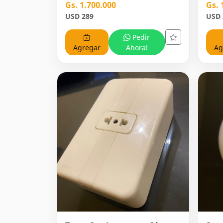
Gs. 1.700.000
Gs. 
USD 289
USD 
Pedir
Agregar
Ahora!
Ag