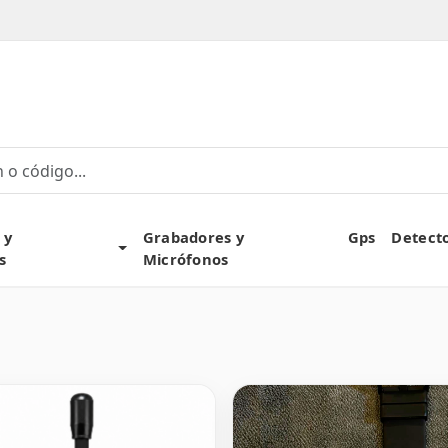
own
 y
Grabadores y
Gps
Detect
Toggle Dropdown
s
Micrófonos