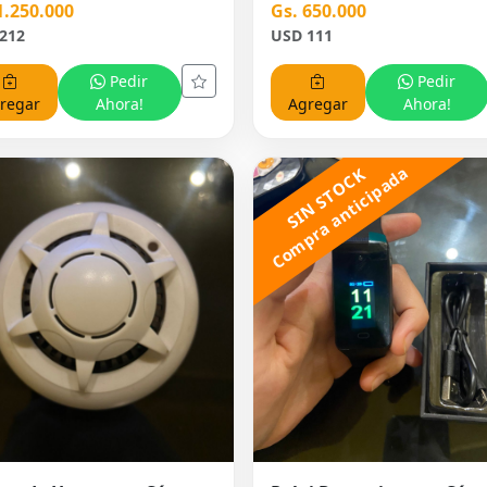
1.250.000
Gs. 650.000
212
USD 111
Pedir
Pedir
regar
Ahora!
Agregar
Ahora!
Compra anticipada
SIN STOCK