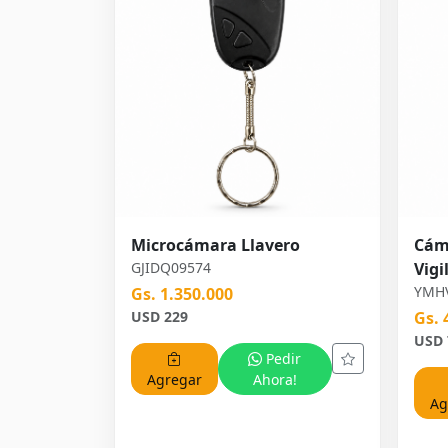
Microcámara Llavero
Cáma
GJIDQ09574
Vigi
YMH
Gs. 1.350.000
USD 229
Gs. 
USD 
Pedir
Agregar
Ahora!
Ag