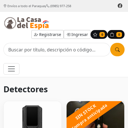
Envíos a todo el Paraguay
(0985) 977-258
Registrarse
Ingresar
0
0
Detectores
Compra anticipada
SIN STOCK