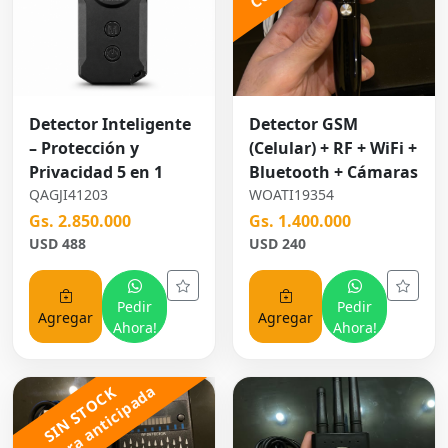
Detector Inteligente
Detector GSM
– Protección y
(Celular) + RF + WiFi +
Privacidad 5 en 1
Bluetooth + Cámaras
QAGJI41203
WOATI19354
Gs. 2.850.000
Gs. 1.400.000
USD 488
USD 240
Pedir
Pedir
Agregar
Agregar
Ahora!
Ahora!
Compra anticipada
SIN STOCK