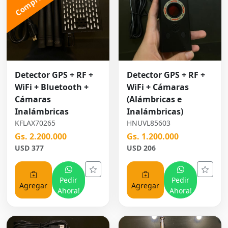
Detector GPS + RF +
Detector GPS + RF +
WiFi + Bluetooth +
WiFi + Cámaras
Cámaras
(Alámbricas e
Inalámbricas
Inalámbricas)
KFLAX70265
HNUVL85603
Gs. 2.200.000
Gs. 1.200.000
USD 377
USD 206
Pedir
Pedir
Agregar
Agregar
Ahora!
Ahora!