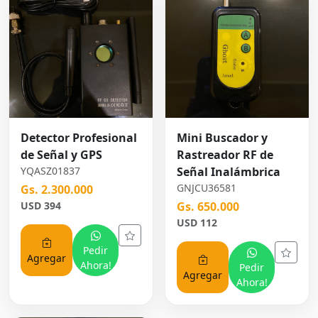
Detector Profesional
Mini Buscador y
de Señal y GPS
Rastreador RF de
YQASZ01837
Señal Inalámbrica
GNJCU36581
Gs. 2.300.000
USD 394
Gs. 650.000
USD 112
Pedir
Agregar
Ahora!
Pedir
Agregar
Ahora!