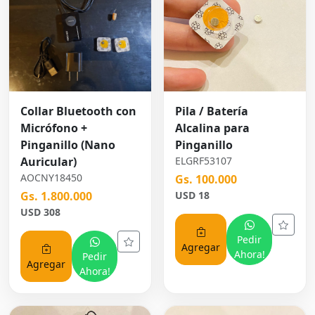
Collar Bluetooth con
Pila / Batería
Micrófono +
Alcalina para
Pinganillo (Nano
Pinganillo
Auricular)
ELGRF53107
AOCNY18450
Gs. 100.000
Gs. 1.800.000
USD 18
USD 308
Pedir
Agregar
Ahora!
Pedir
Agregar
Ahora!