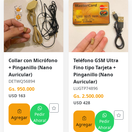
Collar con Micrófono
Teléfono GSM Ultra
+ Pinganillo (Nano
Fino tipo Tarjeta +
Auricular)
Pinganillo (Nano
DETWQ56894
Auricular)
LUGTP74896
Gs. 950.000
USD 163
Gs. 2.500.000
USD 428
Pedir
Agregar
Ahora!
Pedir
Agregar
Ahora!