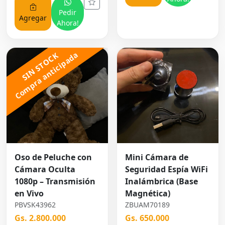
Pedir
Agregar
Ahora!
Compra anticipada
SIN STOCK
Oso de Peluche con
Mini Cámara de
Cámara Oculta
Seguridad Espía WiFi
1080p – Transmisión
Inalámbrica (Base
en Vivo
Magnética)
PBVSK43962
ZBUAM70189
Gs. 2.800.000
Gs. 650.000