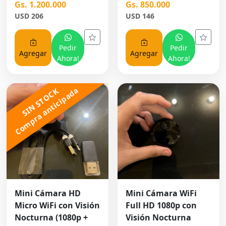
Gs. 1.200.000
Gs. 850.000
USD 206
USD 146
Pedir
Pedir
Agregar
Agregar
Ahora!
Ahora!
Compra anticipada
SIN STOCK
Mini Cámara HD
Mini Cámara WiFi
Micro WiFi con Visión
Full HD 1080p con
Nocturna (1080p +
Visión Nocturna