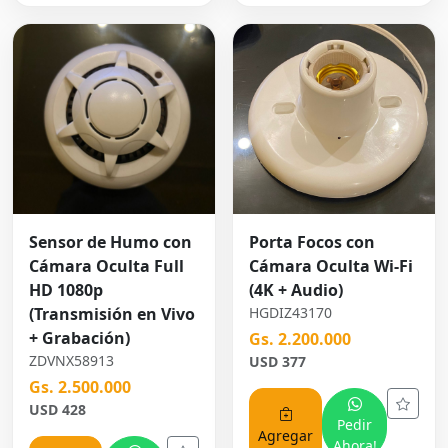
Sensor de Humo con
Porta Focos con
Cámara Oculta Full
Cámara Oculta Wi-Fi
HD 1080p
(4K + Audio)
(Transmisión en Vivo
HGDIZ43170
+ Grabación)
Gs. 2.200.000
ZDVNX58913
USD 377
Gs. 2.500.000
USD 428
Pedir
Agregar
Ahora!