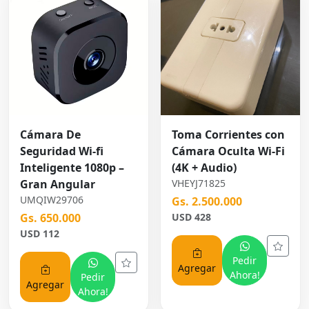
Cámara De
Toma Corrientes con
Seguridad Wi-fi
Cámara Oculta Wi-Fi
Inteligente 1080p –
(4K + Audio)
Gran Angular
VHEYJ71825
UMQIW29706
Gs. 2.500.000
Gs. 650.000
USD 428
USD 112
Pedir
Agregar
Ahora!
Pedir
Agregar
Ahora!