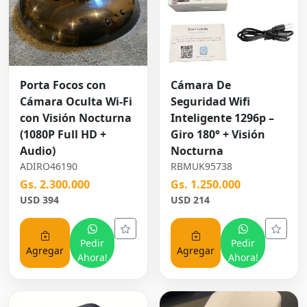
Porta Focos con
Cámara De
Cámara Oculta Wi-Fi
Seguridad Wifi
con Visión Nocturna
Inteligente 1296p –
(1080P Full HD +
Giro 180° + Visión
Audio)
Nocturna
ADIRO46190
RBMUK95738
Gs. 2.300.000
Gs. 1.250.000
USD 394
USD 214
Pedir
Pedir
Agregar
Agregar
Ahora!
Ahora!