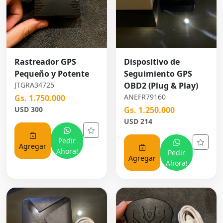
Rastreador GPS
Dispositivo de
Pequeño y Potente
Seguimiento GPS
JTGRA34725
OBD2 (Plug & Play)
ANEFR79160
Gs. 1.750.000
USD 300
Gs. 1.250.000
USD 214
Pedir
Agregar
Ahora!
Pedir
Agregar
Ahora!