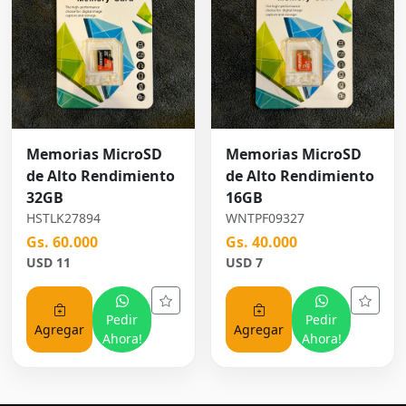
Memorias MicroSD
Memorias MicroSD
de Alto Rendimiento
de Alto Rendimiento
32GB
16GB
HSTLK27894
WNTPF09327
Gs. 60.000
Gs. 40.000
USD 11
USD 7
Pedir
Pedir
Agregar
Agregar
Ahora!
Ahora!