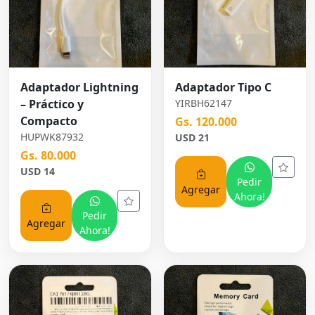
Adaptador Lightning
Adaptador Tipo C
– Práctico y
YIRBH62147
Compacto
Gs. 120.000
HUPWK87932
USD 21
Gs. 80.000
USD 14
Pedir
Agregar
Ahora!
Pedir
Agregar
Ahora!