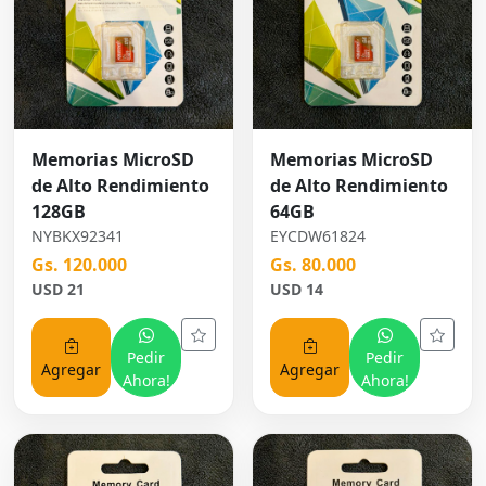
Memorias MicroSD
Memorias MicroSD
de Alto Rendimiento
de Alto Rendimiento
128GB
64GB
NYBKX92341
EYCDW61824
Gs. 120.000
Gs. 80.000
USD 21
USD 14
Pedir
Pedir
Agregar
Agregar
Ahora!
Ahora!