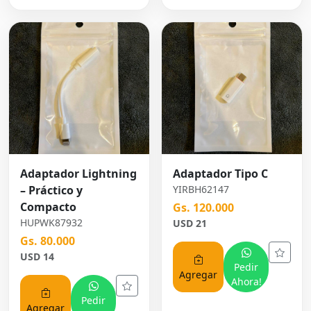
Adaptador Lightning
Adaptador Tipo C
– Práctico y
YIRBH62147
Compacto
Gs. 120.000
HUPWK87932
USD 21
Gs. 80.000
USD 14
Pedir
Agregar
Ahora!
Pedir
Agregar