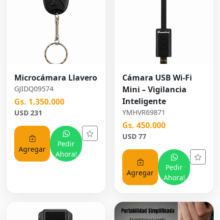
Microcámara Llavero
Cámara USB Wi-Fi
GJIDQ09574
Mini – Vigilancia
Inteligente
Gs. 1.350.000
YMHVR69871
USD 231
Gs. 450.000
USD 77
Pedir
Agregar
Ahora!
Pedir
Agregar
Ahora!