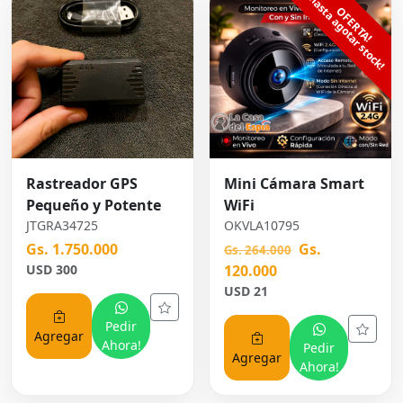
Rastreador GPS
Mini Cámara Smart
Pequeño y Potente
WiFi
JTGRA34725
OKVLA10795
Gs. 1.750.000
Gs.
Gs. 264.000
USD 300
120.000
USD 21
Pedir
Agregar
Ahora!
Pedir
Agregar
Ahora!