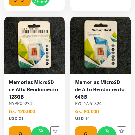
Ahora!
Memorias MicroSD
Memorias MicroSD
de Alto Rendimiento
de Alto Rendimiento
128GB
64GB
NYBKX92341
EYCDW61824
Gs. 120.000
Gs. 80.000
USD 21
USD 14