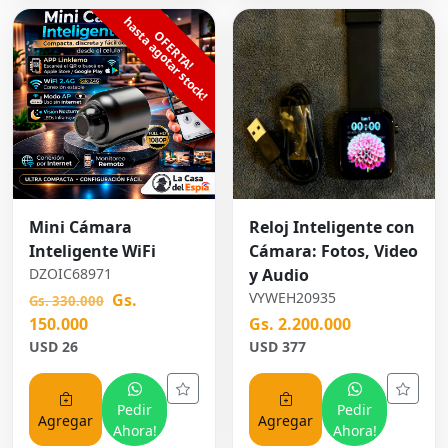
Mini Cámara
Reloj Inteligente con
Inteligente WiFi
Cámara: Fotos, Video
DZOIC68971
y Audio
VYWEH20935
Gs.
Gs. 330.000
150.000
Gs. 2.200.000
USD 26
USD 377
Pedir
Pedir
Agregar
Agregar
Ahora!
Ahora!