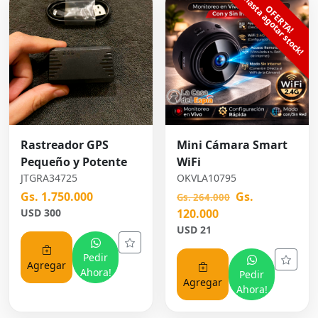
Rastreador GPS
Mini Cámara Smart
Pequeño y Potente
WiFi
JTGRA34725
OKVLA10795
Gs. 1.750.000
Gs.
Gs. 264.000
USD 300
120.000
USD 21
Pedir
Agregar
Ahora!
Pedir
Agregar
Ahora!