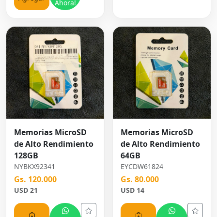
Ahora!
Memorias MicroSD
Memorias MicroSD
de Alto Rendimiento
de Alto Rendimiento
128GB
64GB
NYBKX92341
EYCDW61824
Gs. 120.000
Gs. 80.000
USD 21
USD 14