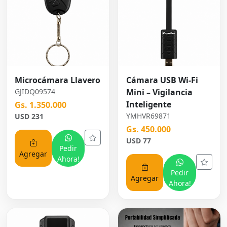
Microcámara Llavero
Cámara USB Wi-Fi
GJIDQ09574
Mini – Vigilancia
Inteligente
Gs. 1.350.000
YMHVR69871
USD 231
Gs. 450.000
USD 77
Pedir
Agregar
Ahora!
Pedir
Agregar
Ahora!