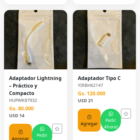
Adaptador Lightning
Adaptador Tipo C
– Práctico y
YIRBH62147
Compacto
Gs. 120.000
HUPWK87932
USD 21
Gs. 80.000
USD 14
Pedir
Agregar
Ahora!
Pedir
Agregar