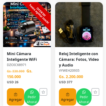
Mini Cámara
Reloj Inteligente con
Inteligente WiFi
Cámara: Fotos, Video
DZOIC68971
y Audio
VYWEH20935
Gs.
Gs. 330.000
150.000
Gs. 2.200.000
USD 26
USD 377
Pedir
Pedir
Agregar
Agregar
Ahora!
Ahora!