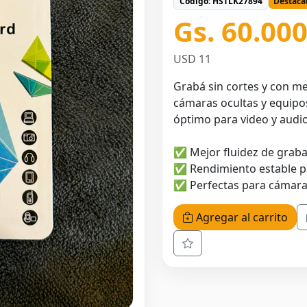
Código: HSTLK27894
Destaca
Gs. 60.00
USD 11
Grabá sin cortes y con m
cámaras ocultas y equipos
óptimo para video y audio
✅ Mejor fluidez de graba
✅ Rendimiento estable p
✅ Perfectas para cámaras
Agregar al carrito