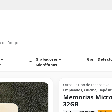
own
 y
Grabadores y
Gps
Detect
Toggle Dropdown
s
Micrófonos
Otros
• Tipo de Dispositivo:
Empleados, Oficina, Depósit
Memorias Micro
32GB