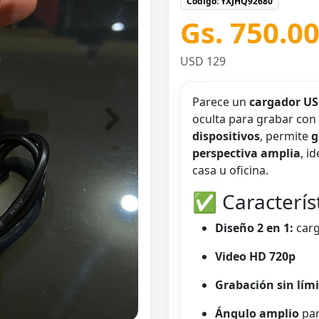
Código: YXJHQ92680
Gs. 750.0
USD 129
Parece un
cargador U
oculta para grabar con
dispositivos
, permite
g
perspectiva amplia
, i
casa u oficina.
✅ Característ
Diseño 2 en 1:
carg
Video HD 720p
Grabación sin lími
Ángulo amplio
par