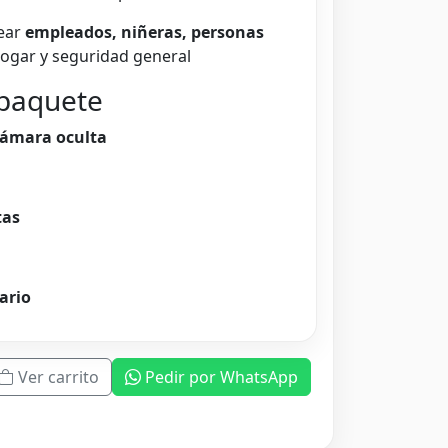
rear
empleados, niñeras, personas
 hogar y seguridad general
 paquete
cámara oculta
tas
ario
Ver carrito
Pedir por WhatsApp