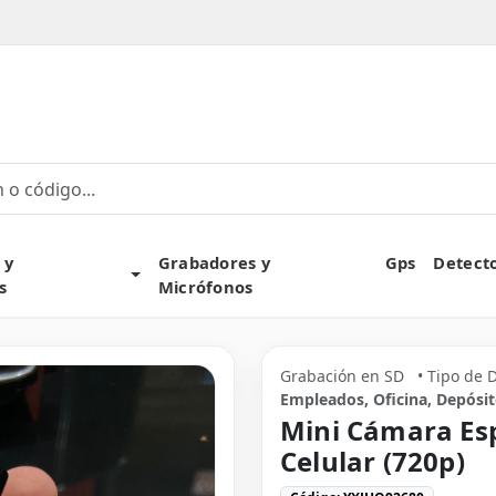
own
 y
Grabadores y
Gps
Detect
Toggle Dropdown
s
Micrófonos
Grabación en SD
• Tipo de 
Empleados, Oficina, Depósi
Mini Cámara Esp
Celular (720p)