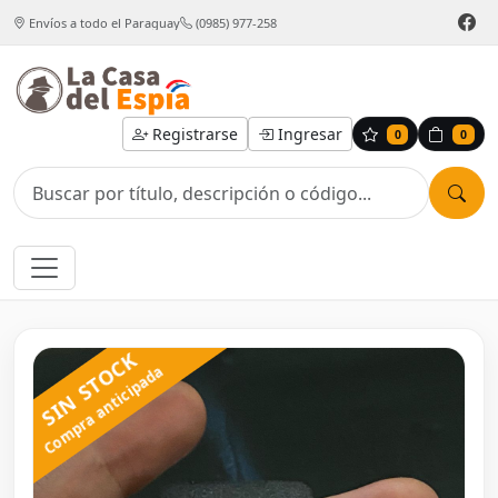
Envíos a todo el Paraguay
(0985) 977-258
Registrarse
Ingresar
0
0
SIN STOCK
Compra anticipada