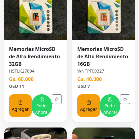
Memorias MicroSD
Memorias MicroSD
de Alto Rendimiento
de Alto Rendimiento
32GB
16GB
HSTLK27894
WNTPF09327
Gs. 60.000
Gs. 40.000
USD 11
USD 7
Pedir
Pedir
Agregar
Agregar
Ahora!
Ahora!