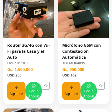
Router 3G/4G con Wi-
Micrófono GSM con
Fi para la Casa y el
Contestación
Auto
Automática
DVUZT63102
XDCMQ64095
Gs. 1.500.000
Gs. 950.000
USD 255
USD 162
Pedir
Pedir
Agregar
Agregar
Ahora!
Ahora!