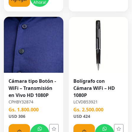
Ahora!
Cámara tipo Botón -
Bolígrafo con
WiFi – Transmisión
Cámara WiFi – HD
en Vivo HD 1080P
1080P
CPHBY32874
LCVDB53921
Gs. 1.800.000
Gs. 2.500.000
USD 306
USD 424