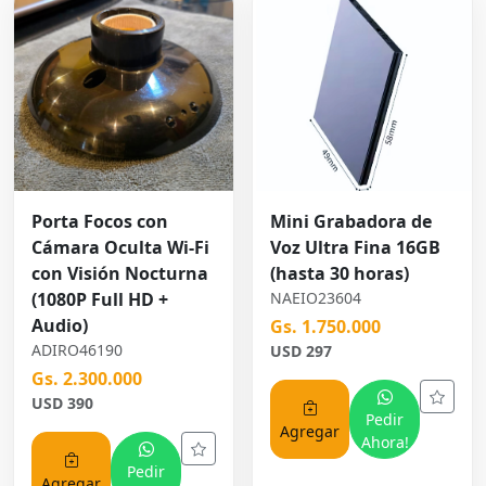
Porta Focos con
Mini Grabadora de
Cámara Oculta Wi-Fi
Voz Ultra Fina 16GB
con Visión Nocturna
(hasta 30 horas)
(1080P Full HD +
NAEIO23604
Audio)
Gs. 1.750.000
ADIRO46190
USD 297
Gs. 2.300.000
USD 390
Pedir
Agregar
Ahora!
Pedir
Agregar